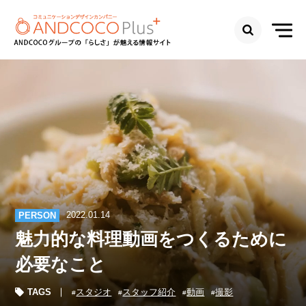
2022.01.14
PERSON
魅力的な料理動画をつくるために
必要なこと
TAGS
スタジオ
スタッフ紹介
動画
撮影
#
#
#
#